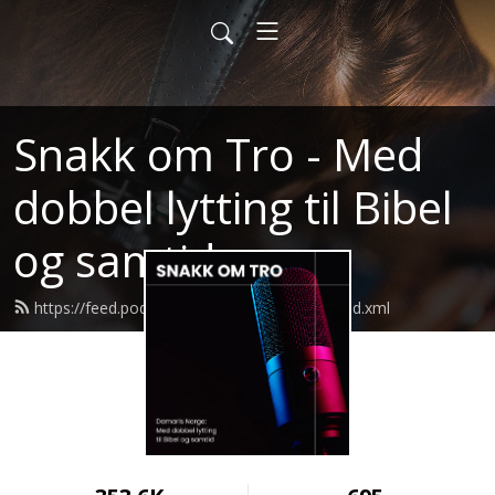
Snakk om Tro - Med
dobbel lytting til Bibel
og samtid
https://feed.podbean.com/damarisnorge/feed.xml