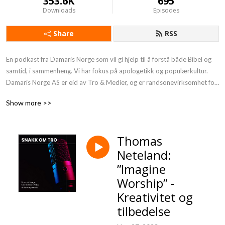
353.6K
695
Downloads
Episodes
Share
RSS
En podkast fra Damaris Norge som vil gi hjelp til å forstå både Bibel og 
samtid, i sammenheng. Vi har fokus på apologetikk og populærkultur.

Damaris Norge AS er eid av Tro & Medier, og er randsonevirksomhet for 
NLA Høgskolen – med særlig tilknytning til studiet Kommunikasjon og 
Show more >>
livssyn.
Thomas
Neteland:
”Imagine
Worship” -
Kreativitet og
tilbedelse