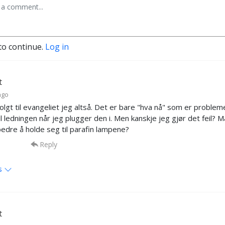
to continue.
Log in
t
ago
olgt til evangeliet jeg altså. Det er bare "hva nå" som er probleme
il ledningen når jeg plugger den i. Men kanskje jeg gjør det feil? 
bedre å holde seg til parafin lampene?
Reply
s
t