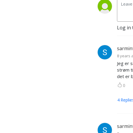
Tro & Medier, og er 
randsonevirksomhet for 
NLA Høgskolen – med særlig 
tilknytning til studiet 
Log in 
Kommunikasjon og livssyn.
sarmin
8 years 
Jeg er s
strøm t
det er 
0
4
Replie
sarmin