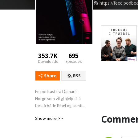
https://feed.podb
353.7K
695
Downloads
Episodes
Share
RSS
En podkast fra Damaris 
Norge som vil gi hjelp til å 
forstå både Bibel og samtid, 
i sammenheng. Vi har fokus 
Comment
Show more >>
på apologetikk og 
populærkultur.

Damaris Norge AS er eid av 