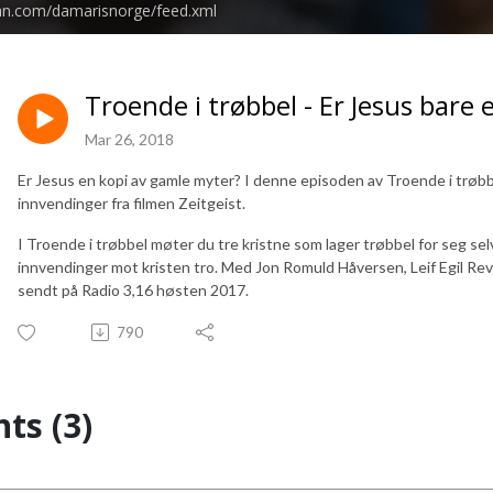
ean.com/damarisnorge/feed.xml
Troende i trøbbel - Er Jesus bare
Mar 26, 2018
Er Jesus en kopi av gamle myter? I denne episoden av Troende i trøbbe
innvendinger fra filmen Zeitgeist.
I Troende i trøbbel møter du tre kristne som lager trøbbel for seg se
innvendinger mot kristen tro. Med Jon Romuld Håversen, Leif Egil R
sendt på Radio 3,16 høsten 2017.
790
s (3)