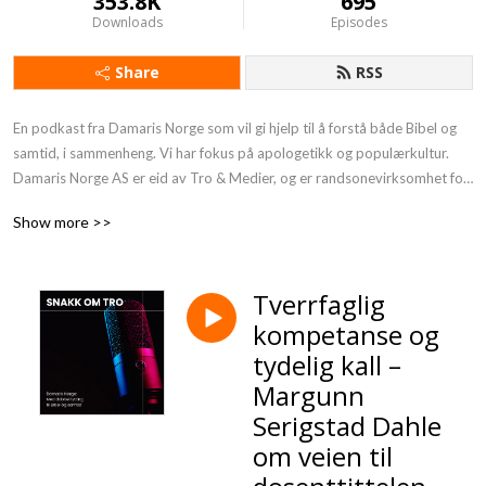
353.8K
695
Downloads
Episodes
Share
RSS
En podkast fra Damaris Norge som vil gi hjelp til å forstå både Bibel og 
samtid, i sammenheng. Vi har fokus på apologetikk og populærkultur.

Damaris Norge AS er eid av Tro & Medier, og er randsonevirksomhet for 
NLA Høgskolen – med særlig tilknytning til studiet Kommunikasjon og 
Show more >>
livssyn.
Tverrfaglig
kompetanse og
tydelig kall –
Margunn
Serigstad Dahle
om veien til