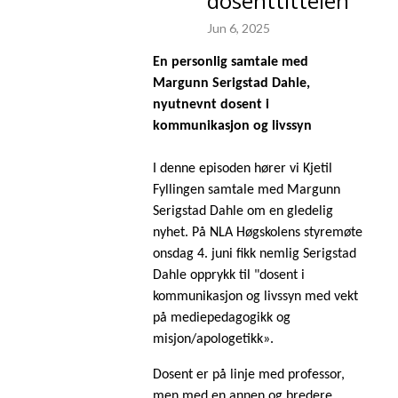
dosenttittelen
Jun 6, 2025
En personlig samtale med
Margunn Serigstad Dahle,
nyutnevnt dosent i
kommunikasjon og livssyn
I denne episoden hører vi Kjetil
Fyllingen samtale med Margunn
Serigstad Dahle om en gledelig
nyhet. På NLA Høgskolens styremøte
onsdag 4. juni fikk nemlig Serigstad
Dahle opprykk til "dosent i
kommunikasjon og livssyn med vekt
på mediepedagogikk og
misjon/apologetikk».
Dosent er på linje med professor,
men med en annen og bredere