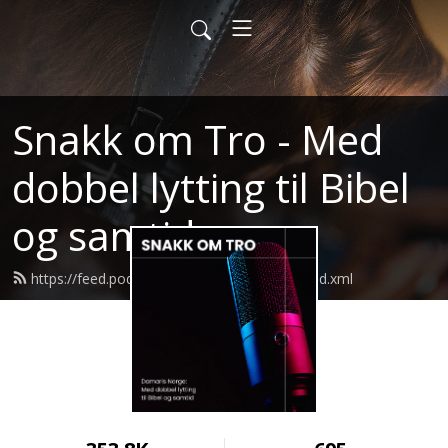
Snakk om Tro - Med
dobbel lytting til Bibel
og samtid
https://feed.podbean.com/damarisnorge/feed.xml